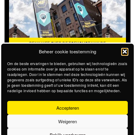
DENK MEE OVER DE TOEKOMST VAN DE
KROEPOEKFABRIEK
Beheer cookie toestemming
Om de beste ervaringen te bieden, gebruiken wij technologieën zoals
cookies om informatie over je apparaat op te slaan en/of te
raadplegen. Door in te stemmen met deze technologieën kunnen wij
gegevens zoals surfgedrag of unieke ID's op deze site verwerken. Als
je geen toestemming geeft of uw toestemming intrekt, kan dit een
nadelige invloed hebben op bepaalde functies en mogelijkheden.
Accepteren
Weigeren
Bekijk voorkeuren