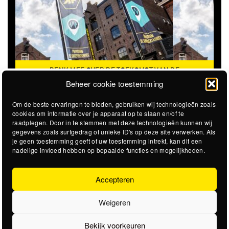
DENK MEE OVER DE TOEKOMST VAN DE
KROEPOEKFABRIEK
Beheer cookie toestemming
Om de beste ervaringen te bieden, gebruiken wij technologieën zoals
cookies om informatie over je apparaat op te slaan en/of te
raadplegen. Door in te stemmen met deze technologieën kunnen wij
gegevens zoals surfgedrag of unieke ID's op deze site verwerken. Als
je geen toestemming geeft of uw toestemming intrekt, kan dit een
nadelige invloed hebben op bepaalde functies en mogelijkheden.
Accepteren
Weigeren
Bekijk voorkeuren