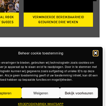
VAL ROCK
VERMINDERDE BEREIKBAARHEID
T
T SUCCES
GEDURENDE DRIE WEKEN
Beheer cookie toestemming
 ervaringen te bieden, gebruiken wij technologieën zoals cookies om
ver je apparaat op te slaan en/of te raadplegen. Door in te stemmen met
logieën kunnen wij gegevens zoals surfgedrag of unieke ID's op deze
en. Als je geen toestemming geeft of uw toestemming intrekt, kan dit een
vloed hebben op bepaalde functies en mogelijkheden.
epteren
Weigeren
Bekijk voorkeuren
KROEPOEKFABRIEK WHATSAPP