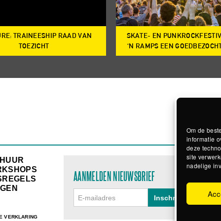
RE: TRAINEESHIP RAAD VAN
SKATE- EN PUNKROCKFESTI
TOEZICHT
‘N RAMPS EEN GOEDBEZOCH
Om de beste
informatie o
deze techno
site verwerk
RHUUR
nadelige in
RKSHOPS
AANMELDEN NIEUWSBRIEF
SREGELS
GEN
Acc
E VERKLARING