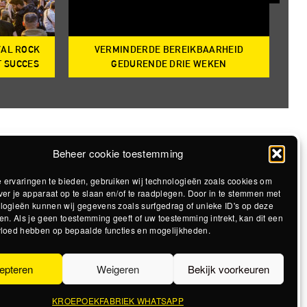
VAL ROCK
VERMINDERDE BEREIKBAARHEID
T
T SUCCES
GEDURENDE DRIE WEKEN
Beheer cookie toestemming
 ervaringen te bieden, gebruiken wij technologieën zoals cookies om
ver je apparaat op te slaan en/of te raadplegen. Door in te stemmen met
logieën kunnen wij gegevens zoals surfgedrag of unieke ID's op deze
en. Als je geen toestemming geeft of uw toestemming intrekt, kan dit een
vloed hebben op bepaalde functies en mogelijkheden.
epteren
Weigeren
Bekijk voorkeuren
KROEPOEKFABRIEK WHATSAPP