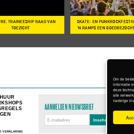
RE: TRAINEESHIP RAAD VAN
SKATE- EN PUNKROCKFESTI
TOEZICHT
‘N RAMPS EEN GOEDBEZOCH
Om de beste
informatie o
deze techno
site verwerk
RHUUR
nadelige in
RKSHOPS
AANMELDEN NIEUWSBRIEF
SREGELS
GEN
Acc
E VERKLARING