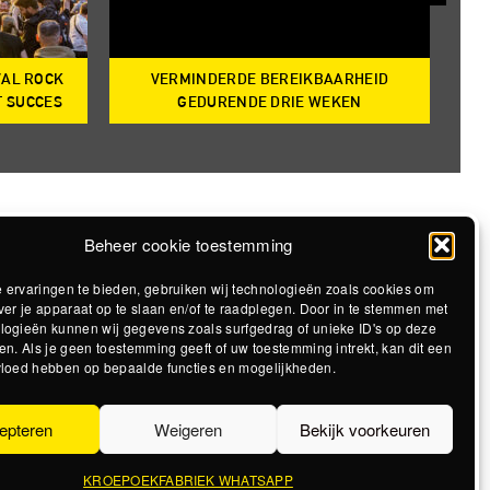
VAL ROCK
VERMINDERDE BEREIKBAARHEID
T
T SUCCES
GEDURENDE DRIE WEKEN
Beheer cookie toestemming
 ervaringen te bieden, gebruiken wij technologieën zoals cookies om
ver je apparaat op te slaan en/of te raadplegen. Door in te stemmen met
logieën kunnen wij gegevens zoals surfgedrag of unieke ID's op deze
en. Als je geen toestemming geeft of uw toestemming intrekt, kan dit een
vloed hebben op bepaalde functies en mogelijkheden.
epteren
Weigeren
Bekijk voorkeuren
KROEPOEKFABRIEK WHATSAPP