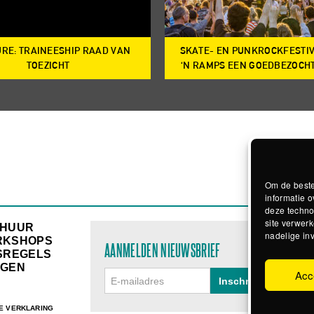
RE: TRAINEESHIP RAAD VAN
SKATE- EN PUNKROCKFESTI
TOEZICHT
‘N RAMPS EEN GOEDBEZOCH
Om de beste
informatie o
deze techno
site verwerk
RHUUR
nadelige in
RKSHOPS
AANMELDEN NIEUWSBRIEF
SREGELS
GEN
Acc
E VERKLARING