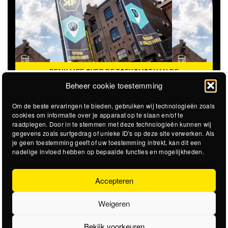
DENK MEE OVER DE TOEKOMST VAN DE
KROEPOEKFABRIEK
Beheer cookie toestemming
Om de beste ervaringen te bieden, gebruiken wij technologieën zoals
cookies om informatie over je apparaat op te slaan en/of te
raadplegen. Door in te stemmen met deze technologieën kunnen wij
gegevens zoals surfgedrag of unieke ID's op deze site verwerken. Als
je geen toestemming geeft of uw toestemming intrekt, kan dit een
nadelige invloed hebben op bepaalde functies en mogelijkheden.
Accepteren
Weigeren
Bekijk voorkeuren