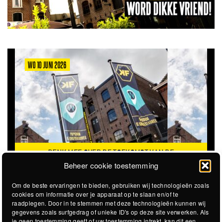
WO 10 JUNI 2026
DENK MEE OVER DE TOEKOMST VAN DE
KROEPOEKFABRIEK
Beheer cookie toestemming
Om de beste ervaringen te bieden, gebruiken wij technologieën zoals
cookies om informatie over je apparaat op te slaan en/of te
raadplegen. Door in te stemmen met deze technologieën kunnen wij
gegevens zoals surfgedrag of unieke ID's op deze site verwerken. Als
je geen toestemming geeft of uw toestemming intrekt, kan dit een