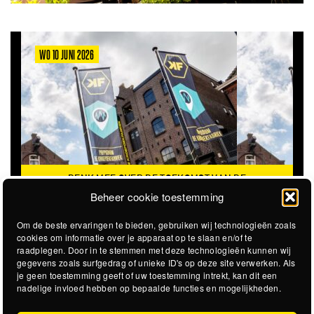
WO 10 JUNI 2026
DENK MEE OVER DE TOEKOMST VAN DE
KROEPOEKFABRIEK
Beheer cookie toestemming
Om de beste ervaringen te bieden, gebruiken wij technologieën zoals
cookies om informatie over je apparaat op te slaan en/of te
raadplegen. Door in te stemmen met deze technologieën kunnen wij
gegevens zoals surfgedrag of unieke ID's op deze site verwerken. Als
je geen toestemming geeft of uw toestemming intrekt, kan dit een
nadelige invloed hebben op bepaalde functies en mogelijkheden.