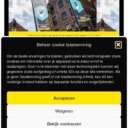
DENK MEE OVER DE TOEKOMST VAN DE
KROEPOEKFABRIEK
Beheer cookie toestemming
Om de beste ervaringen te bieden, gebruiken wij technologieën zoals
cookies om informatie over je apparaat op te slaan en/of te
raadplegen. Door in te stemmen met deze technologieën kunnen wij
gegevens zoals surfgedrag of unieke ID's op deze site verwerken. Als
je geen toestemming geeft of uw toestemming intrekt, kan dit een
nadelige invloed hebben op bepaalde functies en mogelijkheden.
Accepteren
Weigeren
Bekijk voorkeuren