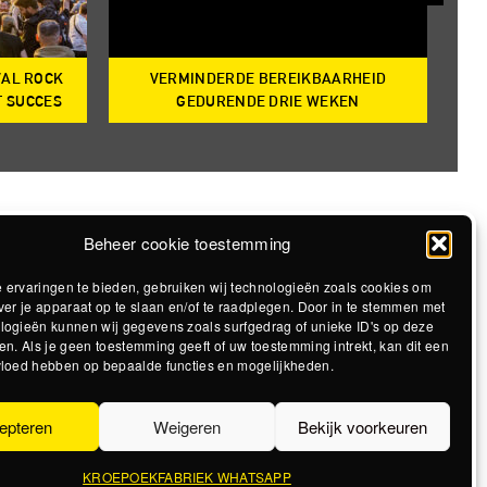
VAL ROCK
VERMINDERDE BEREIKBAARHEID
T
T SUCCES
GEDURENDE DRIE WEKEN
Beheer cookie toestemming
 ervaringen te bieden, gebruiken wij technologieën zoals cookies om
ver je apparaat op te slaan en/of te raadplegen. Door in te stemmen met
logieën kunnen wij gegevens zoals surfgedrag of unieke ID's op deze
en. Als je geen toestemming geeft of uw toestemming intrekt, kan dit een
vloed hebben op bepaalde functies en mogelijkheden.
epteren
Weigeren
Bekijk voorkeuren
KROEPOEKFABRIEK WHATSAPP