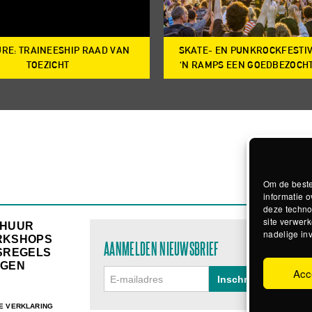
RE: TRAINEESHIP RAAD VAN
SKATE- EN PUNKROCKFESTI
TOEZICHT
‘N RAMPS EEN GOEDBEZOCH
Om de beste
informatie o
deze techno
site verwerk
RHUUR
nadelige in
RKSHOPS
AANMELDEN NIEUWSBRIEF
SREGELS
GEN
Acc
E VERKLARING