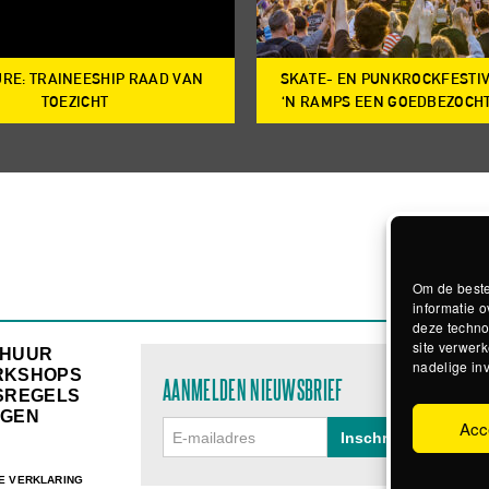
RE: TRAINEESHIP RAAD VAN
SKATE- EN PUNKROCKFESTI
TOEZICHT
‘N RAMPS EEN GOEDBEZOCH
Om de beste
informatie o
deze techno
site verwerk
RHUUR
nadelige in
RKSHOPS
AANMELDEN NIEUWSBRIEF
SREGELS
GEN
Acc
E VERKLARING