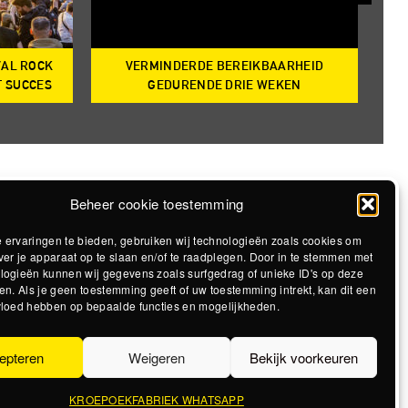
VAL ROCK
VERMINDERDE BEREIKBAARHEID
T
T SUCCES
GEDURENDE DRIE WEKEN
Beheer cookie toestemming
 ervaringen te bieden, gebruiken wij technologieën zoals cookies om
ver je apparaat op te slaan en/of te raadplegen. Door in te stemmen met
logieën kunnen wij gegevens zoals surfgedrag of unieke ID's op deze
en. Als je geen toestemming geeft of uw toestemming intrekt, kan dit een
vloed hebben op bepaalde functies en mogelijkheden.
epteren
Weigeren
Bekijk voorkeuren
KROEPOEKFABRIEK WHATSAPP