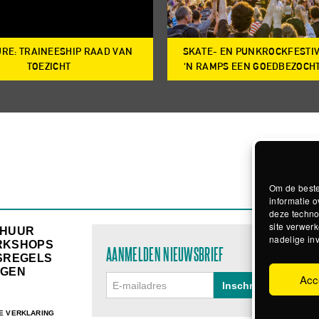
RE: TRAINEESHIP RAAD VAN
SKATE- EN PUNKROCKFESTI
TOEZICHT
‘N RAMPS EEN GOEDBEZOCH
Om de beste
informatie o
deze techno
site verwerk
RHUUR
nadelige in
RKSHOPS
AANMELDEN NIEUWSBRIEF
SREGELS
GEN
Acc
E VERKLARING