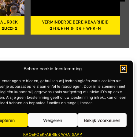
VAL ROCK
VERMINDERDE BEREIKBAARHEID
T
T SUCCES
GEDURENDE DRIE WEKEN
Beheer cookie toestemming
 ervaringen te bieden, gebruiken wij technologieën zoals cookies om
ver je apparaat op te slaan en/of te raadplegen. Door in te stemmen met
logieën kunnen wij gegevens zoals surfgedrag of unieke ID's op deze
en. Als je geen toestemming geeft of uw toestemming intrekt, kan dit een
vloed hebben op bepaalde functies en mogelijkheden.
epteren
Weigeren
Bekijk voorkeuren
KROEPOEKFABRIEK WHATSAPP