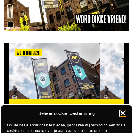
WO 10 JUNI 2026
DENK MEE OVER DE TOEKOMST VAN DE
KROEPOEKFABRIEK
Beheer cookie toestemming
Om de beste ervaringen te bieden, gebruiken wij technologieën zoals
cookies om informatie over je apparaat op te slaan en/of te