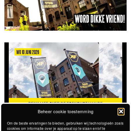
WO 10 JUNI 2026
DENK MEE OVER DE TOEKOMST VAN DE
KROEPOEKFABRIEK
Beheer cookie toestemming
Om de beste ervaringen te bieden, gebruiken wij technologieën zoals
cookies om informatie over je apparaat op te slaan en/of te