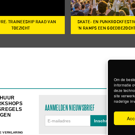
RE: TRAINEESHIP RAAD VAN
SKATE- EN PUNKROCKFESTI
TOEZICHT
‘N RAMPS EEN GOEDBEZOCH
Om de beste
informatie o
deze techno
site verwerk
RHUUR
nadelige in
RKSHOPS
AANMELDEN NIEUWSBRIEF
SREGELS
GEN
Acc
E VERKLARING