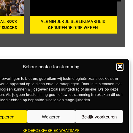
VAL ROCK
VERMINDERDE BEREIKBAARHEID
T
T SUCCES
GEDURENDE DRIE WEKEN
Beheer cookie toestemming
 ervaringen te bieden, gebruiken wij technologieën zoals cookies om
ver je apparaat op te slaan en/of te raadplegen. Door in te stemmen met
logieën kunnen wij gegevens zoals surfgedrag of unieke ID's op deze
en. Als je geen toestemming geeft of uw toestemming intrekt, kan dit een
vloed hebben op bepaalde functies en mogelijkheden.
epteren
Weigeren
Bekijk voorkeuren
KROEPOEKFABRIEK WHATSAPP