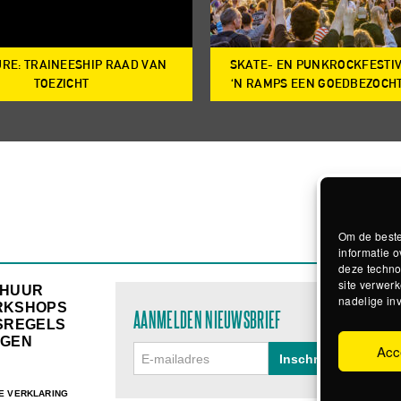
RE: TRAINEESHIP RAAD VAN
SKATE- EN PUNKROCKFESTI
TOEZICHT
‘N RAMPS EEN GOEDBEZOCH
Om de beste
informatie o
deze techno
site verwerk
RHUUR
nadelige in
RKSHOPS
AANMELDEN NIEUWSBRIEF
SREGELS
GEN
Acc
E VERKLARING