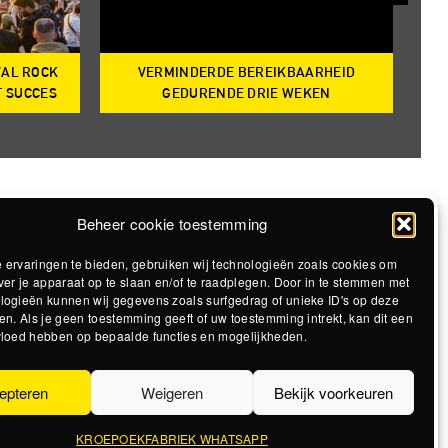
VAL ROCK
VERMINDERDE BEREIKBAARHEID
T
T SUCCES
GEDURENDE DRIE WEKEN
Beheer cookie toestemming
 ervaringen te bieden, gebruiken wij technologieën zoals cookies om
ver je apparaat op te slaan en/of te raadplegen. Door in te stemmen met
logieën kunnen wij gegevens zoals surfgedrag of unieke ID's op deze
en. Als je geen toestemming geeft of uw toestemming intrekt, kan dit een
vloed hebben op bepaalde functies en mogelijkheden.
epteren
Weigeren
Bekijk voorkeuren
KROEPOEKFABRIEK WHATSAPP