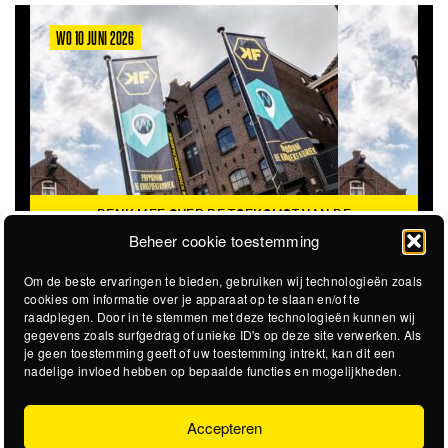
WO 10 JUNI 2026
DENK MEE OVER DE TOEKOMST VAN DE
KROEPOEKFABRIEK
Beheer cookie toestemming
Om de beste ervaringen te bieden, gebruiken wij technologieën zoals
cookies om informatie over je apparaat op te slaan en/of te
raadplegen. Door in te stemmen met deze technologieën kunnen wij
gegevens zoals surfgedrag of unieke ID's op deze site verwerken. Als
je geen toestemming geeft of uw toestemming intrekt, kan dit een
nadelige invloed hebben op bepaalde functies en mogelijkheden.
Accepteren