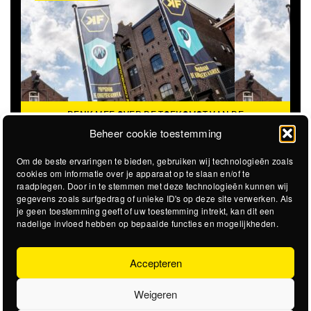
DENK MEE OVER DE TOEKOMST VAN DE
KROEPOEKFABRIEK
Beheer cookie toestemming
Om de beste ervaringen te bieden, gebruiken wij technologieën zoals
cookies om informatie over je apparaat op te slaan en/of te
raadplegen. Door in te stemmen met deze technologieën kunnen wij
gegevens zoals surfgedrag of unieke ID's op deze site verwerken. Als
je geen toestemming geeft of uw toestemming intrekt, kan dit een
nadelige invloed hebben op bepaalde functies en mogelijkheden.
Accepteren
Weigeren