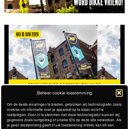
MA 8 JUNI 2026
VER DE TOEKOMST VAN DE
VACATURE: TRAINEESHIP 
OEPOEKFABRIEK
Beheer cookie toestemming
Om de beste ervaringen te bieden, gebruiken wij technologieën zoals
cookies om informatie over je apparaat op te slaan en/of te
raadplegen. Door in te stemmen met deze technologieën kunnen wij
gegevens zoals surfgedrag of unieke ID's op deze site verwerken. Als
je geen toestemming geeft of uw toestemming intrekt, kan dit een