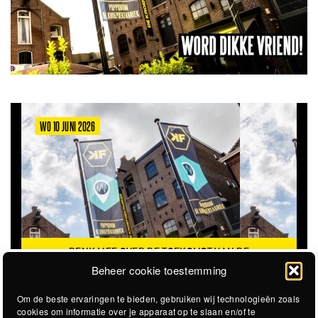
WO 10 JUNI 2026
DENK MEE OVER DE TOEKOMST VAN DE
KROEPOEKFABRIEK
Beheer cookie toestemming
Om de beste ervaringen te bieden, gebruiken wij technologieën zoals
cookies om informatie over je apparaat op te slaan en/of te