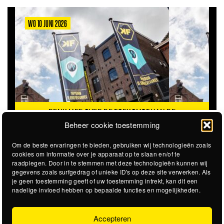
WO 10 JUNI 2026
DENK MEE OVER DE TOEKOMST VAN DE
KROEPOEKFABRIEK
Beheer cookie toestemming
Om de beste ervaringen te bieden, gebruiken wij technologieën zoals
cookies om informatie over je apparaat op te slaan en/of te
raadplegen. Door in te stemmen met deze technologieën kunnen wij
gegevens zoals surfgedrag of unieke ID's op deze site verwerken. Als
je geen toestemming geeft of uw toestemming intrekt, kan dit een
nadelige invloed hebben op bepaalde functies en mogelijkheden.
Accepteren