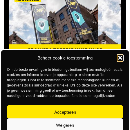
DENK MEE OVER DE TOEKOMST VAN DE
KROEPOEKFABRIEK
Beheer cookie toestemming
Om de beste ervaringen te bieden, gebruiken wij technologieën zoals
cookies om informatie over je apparaat op te slaan en/of te
raadplegen. Door in te stemmen met deze technologieën kunnen wij
gegevens zoals surfgedrag of unieke ID's op deze site verwerken. Als
je geen toestemming geeft of uw toestemming intrekt, kan dit een
nadelige invloed hebben op bepaalde functies en mogelijkheden.
Accepteren
Weigeren