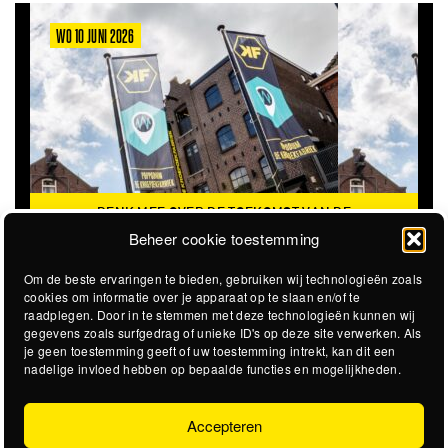
WO 10 JUNI 2026
DENK MEE OVER DE TOEKOMST VAN DE
KROEPOEKFABRIEK
Beheer cookie toestemming
Om de beste ervaringen te bieden, gebruiken wij technologieën zoals
cookies om informatie over je apparaat op te slaan en/of te
raadplegen. Door in te stemmen met deze technologieën kunnen wij
gegevens zoals surfgedrag of unieke ID's op deze site verwerken. Als
je geen toestemming geeft of uw toestemming intrekt, kan dit een
nadelige invloed hebben op bepaalde functies en mogelijkheden.
Accepteren