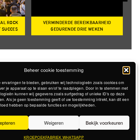
VAL ROCK
VERMINDERDE BEREIKBAARHEID
T
T SUCCES
GEDURENDE DRIE WEKEN
Beheer cookie toestemming
 ervaringen te bieden, gebruiken wij technologieën zoals cookies om
ver je apparaat op te slaan en/of te raadplegen. Door in te stemmen met
logieën kunnen wij gegevens zoals surfgedrag of unieke ID's op deze
en. Als je geen toestemming geeft of uw toestemming intrekt, kan dit een
vloed hebben op bepaalde functies en mogelijkheden.
epteren
Weigeren
Bekijk voorkeuren
KROEPOEKFABRIEK WHATSAPP