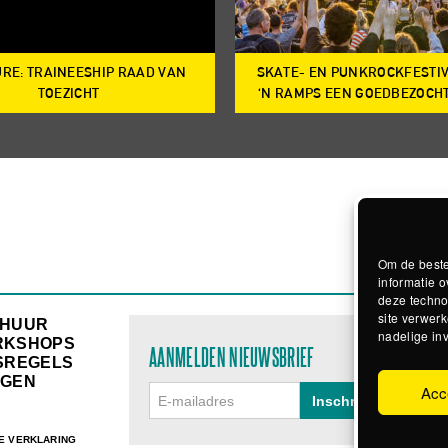
RE: TRAINEESHIP RAAD VAN
SKATE- EN PUNKROCKFESTI
TOEZICHT
‘N RAMPS EEN GOEDBEZOCH
Om de beste
informatie o
deze techno
site verwerk
RHUUR
nadelige in
RKSHOPS
AANMELDEN NIEUWSBRIEF
SREGELS
GEN
Acc
E VERKLARING