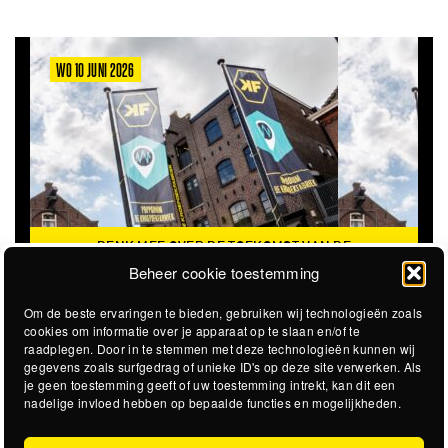
WO 10 JUNI 2026
DENK MEE OVER DE TOEKOMST VAN DE
KROEPOEKFABRIEK
Beheer cookie toestemming
Om de beste ervaringen te bieden, gebruiken wij technologieën zoals
cookies om informatie over je apparaat op te slaan en/of te
raadplegen. Door in te stemmen met deze technologieën kunnen wij
gegevens zoals surfgedrag of unieke ID's op deze site verwerken. Als
je geen toestemming geeft of uw toestemming intrekt, kan dit een
nadelige invloed hebben op bepaalde functies en mogelijkheden.