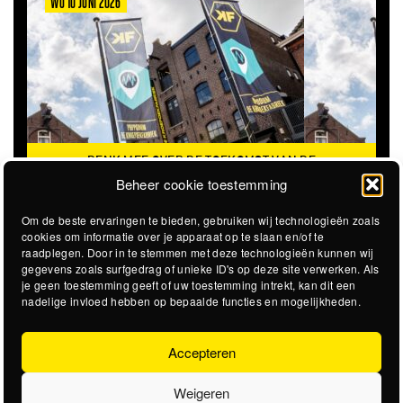
WO 10 JUNI 2026
DENK MEE OVER DE TOEKOMST VAN DE
KROEPOEKFABRIEK
Beheer cookie toestemming
Om de beste ervaringen te bieden, gebruiken wij technologieën zoals
cookies om informatie over je apparaat op te slaan en/of te
raadplegen. Door in te stemmen met deze technologieën kunnen wij
gegevens zoals surfgedrag of unieke ID's op deze site verwerken. Als
je geen toestemming geeft of uw toestemming intrekt, kan dit een
nadelige invloed hebben op bepaalde functies en mogelijkheden.
Accepteren
Weigeren