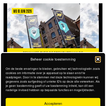
WO 10 JUNI 2026
DENK MEE OVER DE TOEKOMST VAN DE
KROEPOEKFABRIEK
Beheer cookie toestemming
Om de beste ervaringen te bieden, gebruiken wij technologieën zoals
cookies om informatie over je apparaat op te slaan en/of te
raadplegen. Door in te stemmen met deze technologieën kunnen wij
gegevens zoals surfgedrag of unieke ID's op deze site verwerken. Als
je geen toestemming geeft of uw toestemming intrekt, kan dit een
nadelige invloed hebben op bepaalde functies en mogelijkheden.
Accepteren