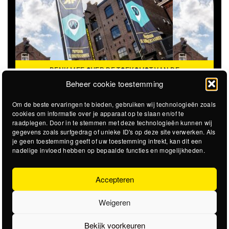
DENK MEE OVER DE TOEKOMST VAN DE
KROEPOEKFABRIEK
Beheer cookie toestemming
Om de beste ervaringen te bieden, gebruiken wij technologieën zoals
cookies om informatie over je apparaat op te slaan en/of te
raadplegen. Door in te stemmen met deze technologieën kunnen wij
gegevens zoals surfgedrag of unieke ID's op deze site verwerken. Als
je geen toestemming geeft of uw toestemming intrekt, kan dit een
nadelige invloed hebben op bepaalde functies en mogelijkheden.
Accepteren
Weigeren
Bekijk voorkeuren