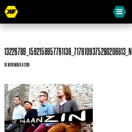
13226789_1592158957761136_7176109375280206813_N
DI NOVEMBER 8 2016