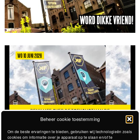
WO 10 JUNI 2026
DENK MEE OVER DE TOEKOMST VAN DE
KROEPOEKFABRIEK
Beheer cookie toestemming
Om de beste ervaringen te bieden, gebruiken wij technologieën zoals
cookies om informatie over je apparaat op te slaan en/of te