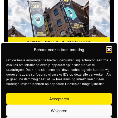
DENK MEE OVER DE TOEKOMST VAN DE
KROEPOEKFABRIEK
Beheer cookie toestemming
Om de beste ervaringen te bieden, gebruiken wij technologieën zoals
cookies om informatie over je apparaat op te slaan en/of te
raadplegen. Door in te stemmen met deze technologieën kunnen wij
gegevens zoals surfgedrag of unieke ID's op deze site verwerken. Als
je geen toestemming geeft of uw toestemming intrekt, kan dit een
nadelige invloed hebben op bepaalde functies en mogelijkheden.
Accepteren
Weigeren