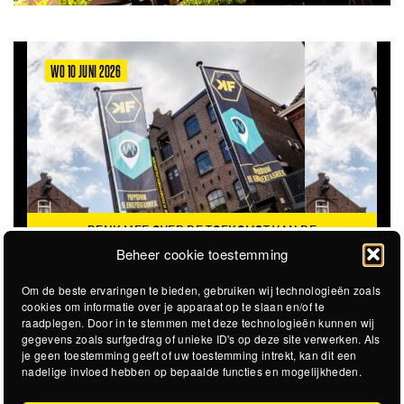
WO 10 JUNI 2026
DENK MEE OVER DE TOEKOMST VAN DE
KROEPOEKFABRIEK
Beheer cookie toestemming
Om de beste ervaringen te bieden, gebruiken wij technologieën zoals
cookies om informatie over je apparaat op te slaan en/of te
raadplegen. Door in te stemmen met deze technologieën kunnen wij
gegevens zoals surfgedrag of unieke ID's op deze site verwerken. Als
je geen toestemming geeft of uw toestemming intrekt, kan dit een
nadelige invloed hebben op bepaalde functies en mogelijkheden.