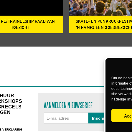
RE: TRAINEESHIP RAAD VAN
SKATE- EN PUNKROCKFESTI
TOEZICHT
‘N RAMPS EEN GOEDBEZOCH
Om de beste
informatie o
deze techno
site verwerk
RHUUR
nadelige in
RKSHOPS
AANMELDEN NIEUWSBRIEF
SREGELS
GEN
Acc
E VERKLARING