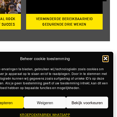
VAL ROCK
VERMINDERDE BEREIKBAARHEID
T
T SUCCES
GEDURENDE DRIE WEKEN
Beheer cookie toestemming
 ervaringen te bieden, gebruiken wij technologieën zoals cookies om
ver je apparaat op te slaan en/of te raadplegen. Door in te stemmen met
logieën kunnen wij gegevens zoals surfgedrag of unieke ID's op deze
en. Als je geen toestemming geeft of uw toestemming intrekt, kan dit een
vloed hebben op bepaalde functies en mogelijkheden.
epteren
Weigeren
Bekijk voorkeuren
KROEPOEKFABRIEK WHATSAPP