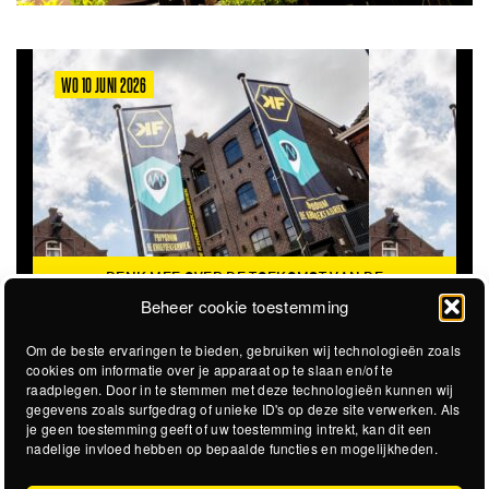
WO 10 JUNI 2026
DENK MEE OVER DE TOEKOMST VAN DE
KROEPOEKFABRIEK
Beheer cookie toestemming
Om de beste ervaringen te bieden, gebruiken wij technologieën zoals
cookies om informatie over je apparaat op te slaan en/of te
raadplegen. Door in te stemmen met deze technologieën kunnen wij
gegevens zoals surfgedrag of unieke ID's op deze site verwerken. Als
je geen toestemming geeft of uw toestemming intrekt, kan dit een
nadelige invloed hebben op bepaalde functies en mogelijkheden.