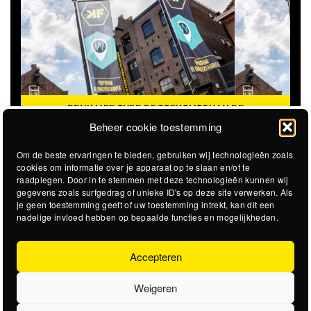
DENK MEE OVER DE TOEKOMST VAN DE
VA
KROEPOEKFABRIEK
Beheer cookie toestemming
Om de beste ervaringen te bieden, gebruiken wij technologieën zoals
cookies om informatie over je apparaat op te slaan en/of te
raadplegen. Door in te stemmen met deze technologieën kunnen wij
gegevens zoals surfgedrag of unieke ID's op deze site verwerken. Als
je geen toestemming geeft of uw toestemming intrekt, kan dit een
nadelige invloed hebben op bepaalde functies en mogelijkheden.
Accepteren
Weigeren