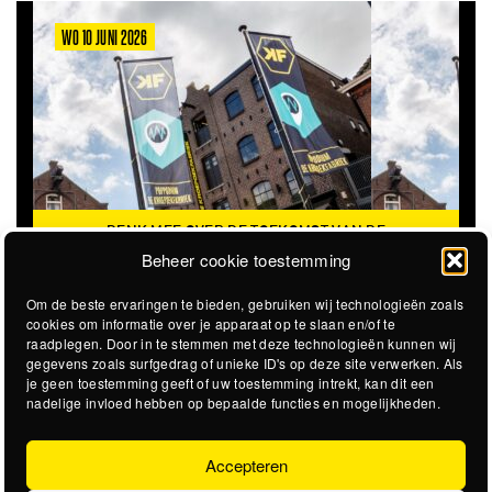
WO 10 JUNI 2026
DENK MEE OVER DE TOEKOMST VAN DE
KROEPOEKFABRIEK
Beheer cookie toestemming
Om de beste ervaringen te bieden, gebruiken wij technologieën zoals
cookies om informatie over je apparaat op te slaan en/of te
raadplegen. Door in te stemmen met deze technologieën kunnen wij
gegevens zoals surfgedrag of unieke ID's op deze site verwerken. Als
je geen toestemming geeft of uw toestemming intrekt, kan dit een
nadelige invloed hebben op bepaalde functies en mogelijkheden.
Accepteren