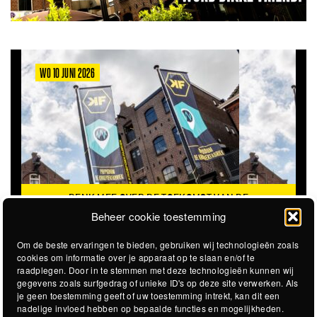
WO 10 JUNI 2026
DENK MEE OVER DE TOEKOMST VAN DE
VA
KROEPOEKFABRIEK
Beheer cookie toestemming
Om de beste ervaringen te bieden, gebruiken wij technologieën zoals
cookies om informatie over je apparaat op te slaan en/of te
raadplegen. Door in te stemmen met deze technologieën kunnen wij
gegevens zoals surfgedrag of unieke ID's op deze site verwerken. Als
je geen toestemming geeft of uw toestemming intrekt, kan dit een
nadelige invloed hebben op bepaalde functies en mogelijkheden.