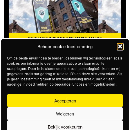
DENK MEE OVER DE TOEKOMST VAN DE
KROEPOEKFABRIEK
Beheer cookie toestemming
Om de beste ervaringen te bieden, gebruiken wij technologieën zoals
cookies om informatie over je apparaat op te slaan en/of te
raadplegen. Door in te stemmen met deze technologieën kunnen wij
gegevens zoals surfgedrag of unieke ID's op deze site verwerken. Als
je geen toestemming geeft of uw toestemming intrekt, kan dit een
nadelige invloed hebben op bepaalde functies en mogelijkheden.
Accepteren
Weigeren
Bekijk voorkeuren