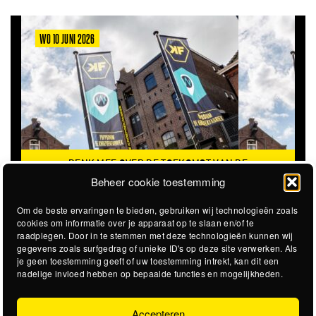
WO 10 JUNI 2026
DENK MEE OVER DE TOEKOMST VAN DE
KROEPOEKFABRIEK
Beheer cookie toestemming
Om de beste ervaringen te bieden, gebruiken wij technologieën zoals
cookies om informatie over je apparaat op te slaan en/of te
raadplegen. Door in te stemmen met deze technologieën kunnen wij
gegevens zoals surfgedrag of unieke ID's op deze site verwerken. Als
je geen toestemming geeft of uw toestemming intrekt, kan dit een
nadelige invloed hebben op bepaalde functies en mogelijkheden.
Accepteren