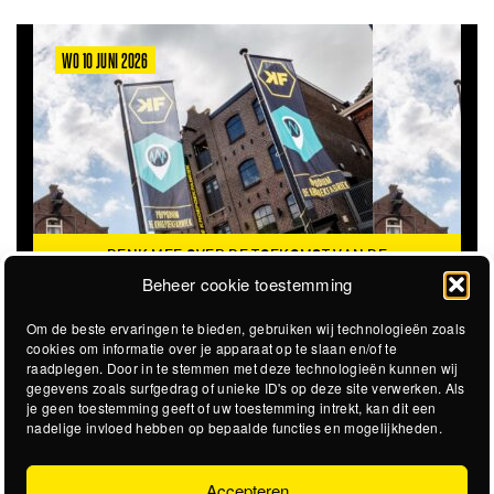
WO 10 JUNI 2026
DENK MEE OVER DE TOEKOMST VAN DE
KROEPOEKFABRIEK
Beheer cookie toestemming
Om de beste ervaringen te bieden, gebruiken wij technologieën zoals
cookies om informatie over je apparaat op te slaan en/of te
raadplegen. Door in te stemmen met deze technologieën kunnen wij
gegevens zoals surfgedrag of unieke ID's op deze site verwerken. Als
je geen toestemming geeft of uw toestemming intrekt, kan dit een
nadelige invloed hebben op bepaalde functies en mogelijkheden.
Accepteren