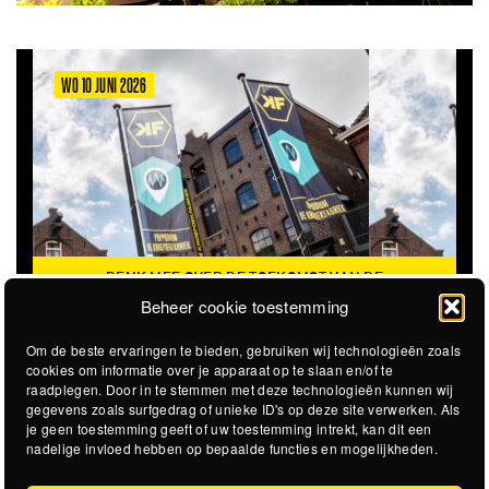
WO 10 JUNI 2026
DENK MEE OVER DE TOEKOMST VAN DE
KROEPOEKFABRIEK
Beheer cookie toestemming
Om de beste ervaringen te bieden, gebruiken wij technologieën zoals
cookies om informatie over je apparaat op te slaan en/of te
raadplegen. Door in te stemmen met deze technologieën kunnen wij
gegevens zoals surfgedrag of unieke ID's op deze site verwerken. Als
je geen toestemming geeft of uw toestemming intrekt, kan dit een
nadelige invloed hebben op bepaalde functies en mogelijkheden.