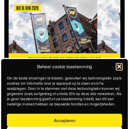
WO 10 JUNI 2026
DENK MEE OVER DE TOEKOMST VAN DE
KROEPOEKFABRIEK
Beheer cookie toestemming
Om de beste ervaringen te bieden, gebruiken wij technologieën zoals
cookies om informatie over je apparaat op te slaan en/of te
raadplegen. Door in te stemmen met deze technologieën kunnen wij
gegevens zoals surfgedrag of unieke ID's op deze site verwerken. Als
je geen toestemming geeft of uw toestemming intrekt, kan dit een
nadelige invloed hebben op bepaalde functies en mogelijkheden.
Accepteren