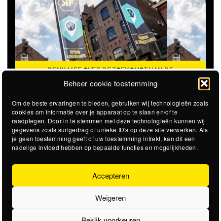
DENK MEE OVER DE TOEKOMST VAN DE
KROEPOEKFABRIEK
Beheer cookie toestemming
Om de beste ervaringen te bieden, gebruiken wij technologieën zoals
cookies om informatie over je apparaat op te slaan en/of te
raadplegen. Door in te stemmen met deze technologieën kunnen wij
gegevens zoals surfgedrag of unieke ID's op deze site verwerken. Als
je geen toestemming geeft of uw toestemming intrekt, kan dit een
nadelige invloed hebben op bepaalde functies en mogelijkheden.
Accepteren
Weigeren
Bekijk voorkeuren