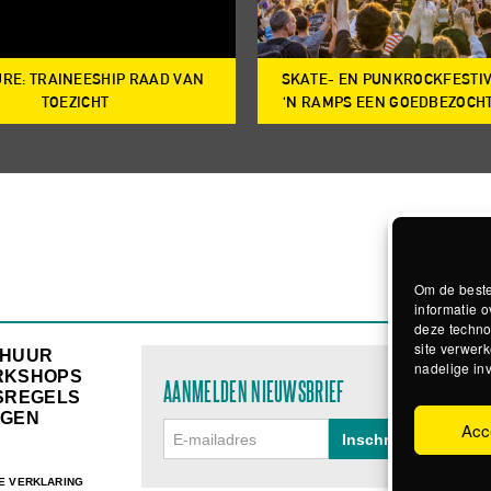
RE: TRAINEESHIP RAAD VAN
SKATE- EN PUNKROCKFESTI
TOEZICHT
‘N RAMPS EEN GOEDBEZOCH
Om de beste
informatie o
deze techno
site verwerk
RHUUR
nadelige in
RKSHOPS
AANMELDEN NIEUWSBRIEF
SREGELS
GEN
Acc
E VERKLARING