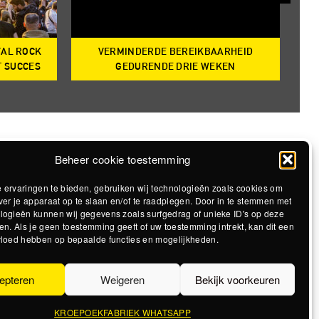
VAL ROCK
VERMINDERDE BEREIKBAARHEID
T
T SUCCES
GEDURENDE DRIE WEKEN
Beheer cookie toestemming
 ervaringen te bieden, gebruiken wij technologieën zoals cookies om
ver je apparaat op te slaan en/of te raadplegen. Door in te stemmen met
logieën kunnen wij gegevens zoals surfgedrag of unieke ID's op deze
en. Als je geen toestemming geeft of uw toestemming intrekt, kan dit een
vloed hebben op bepaalde functies en mogelijkheden.
epteren
Weigeren
Bekijk voorkeuren
KROEPOEKFABRIEK WHATSAPP