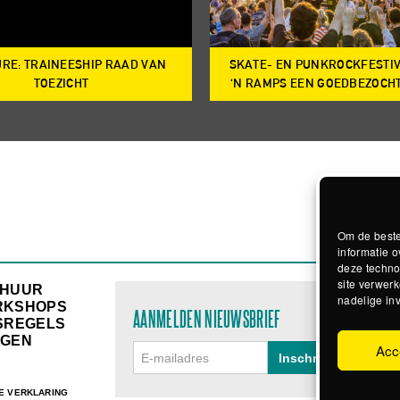
RE: TRAINEESHIP RAAD VAN
SKATE- EN PUNKROCKFESTI
TOEZICHT
‘N RAMPS EEN GOEDBEZOCH
Om de beste
informatie o
deze techno
site verwerk
RHUUR
nadelige in
RKSHOPS
AANMELDEN NIEUWSBRIEF
SREGELS
GEN
Acc
E VERKLARING