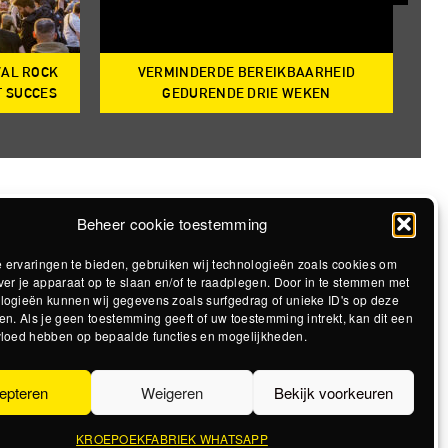
VAL ROCK
VERMINDERDE BEREIKBAARHEID
T
T SUCCES
GEDURENDE DRIE WEKEN
Beheer cookie toestemming
 ervaringen te bieden, gebruiken wij technologieën zoals cookies om
ver je apparaat op te slaan en/of te raadplegen. Door in te stemmen met
logieën kunnen wij gegevens zoals surfgedrag of unieke ID's op deze
en. Als je geen toestemming geeft of uw toestemming intrekt, kan dit een
vloed hebben op bepaalde functies en mogelijkheden.
epteren
Weigeren
Bekijk voorkeuren
KROEPOEKFABRIEK WHATSAPP