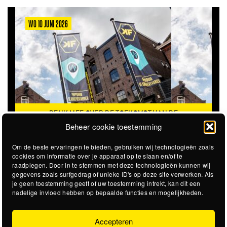
WO 10 JUNI 2026
DENK MEE OVER DE TOEKOMST VAN DE
KROEPOEKFABRIEK
Beheer cookie toestemming
Om de beste ervaringen te bieden, gebruiken wij technologieën zoals
cookies om informatie over je apparaat op te slaan en/of te
raadplegen. Door in te stemmen met deze technologieën kunnen wij
gegevens zoals surfgedrag of unieke ID's op deze site verwerken. Als
je geen toestemming geeft of uw toestemming intrekt, kan dit een
nadelige invloed hebben op bepaalde functies en mogelijkheden.
Accepteren