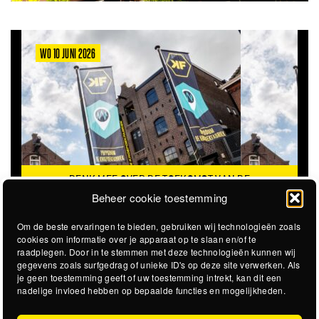
WO 10 JUNI 2026
DENK MEE OVER DE TOEKOMST VAN DE
KROEPOEKFABRIEK
Beheer cookie toestemming
Om de beste ervaringen te bieden, gebruiken wij technologieën zoals
cookies om informatie over je apparaat op te slaan en/of te
raadplegen. Door in te stemmen met deze technologieën kunnen wij
gegevens zoals surfgedrag of unieke ID's op deze site verwerken. Als
je geen toestemming geeft of uw toestemming intrekt, kan dit een
nadelige invloed hebben op bepaalde functies en mogelijkheden.