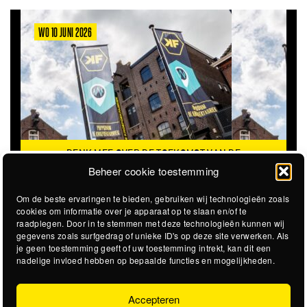
WO 10 JUNI 2026
DENK MEE OVER DE TOEKOMST VAN DE
KROEPOEKFABRIEK
Beheer cookie toestemming
Om de beste ervaringen te bieden, gebruiken wij technologieën zoals
cookies om informatie over je apparaat op te slaan en/of te
raadplegen. Door in te stemmen met deze technologieën kunnen wij
gegevens zoals surfgedrag of unieke ID's op deze site verwerken. Als
je geen toestemming geeft of uw toestemming intrekt, kan dit een
nadelige invloed hebben op bepaalde functies en mogelijkheden.
Accepteren