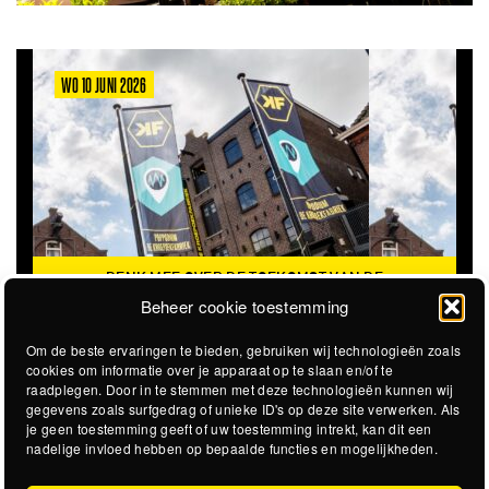
WO 10 JUNI 2026
DENK MEE OVER DE TOEKOMST VAN DE
KROEPOEKFABRIEK
Beheer cookie toestemming
Om de beste ervaringen te bieden, gebruiken wij technologieën zoals
cookies om informatie over je apparaat op te slaan en/of te
raadplegen. Door in te stemmen met deze technologieën kunnen wij
gegevens zoals surfgedrag of unieke ID's op deze site verwerken. Als
je geen toestemming geeft of uw toestemming intrekt, kan dit een
nadelige invloed hebben op bepaalde functies en mogelijkheden.