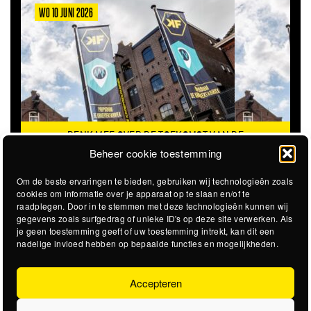
WO 10 JUNI 2026
DENK MEE OVER DE TOEKOMST VAN DE
KROEPOEKFABRIEK
Beheer cookie toestemming
Om de beste ervaringen te bieden, gebruiken wij technologieën zoals
cookies om informatie over je apparaat op te slaan en/of te
raadplegen. Door in te stemmen met deze technologieën kunnen wij
gegevens zoals surfgedrag of unieke ID's op deze site verwerken. Als
je geen toestemming geeft of uw toestemming intrekt, kan dit een
nadelige invloed hebben op bepaalde functies en mogelijkheden.
Accepteren