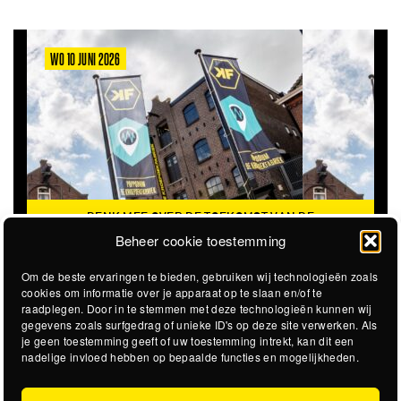
WO 10 JUNI 2026
DENK MEE OVER DE TOEKOMST VAN DE
KROEPOEKFABRIEK
Beheer cookie toestemming
Om de beste ervaringen te bieden, gebruiken wij technologieën zoals
cookies om informatie over je apparaat op te slaan en/of te
raadplegen. Door in te stemmen met deze technologieën kunnen wij
gegevens zoals surfgedrag of unieke ID's op deze site verwerken. Als
je geen toestemming geeft of uw toestemming intrekt, kan dit een
nadelige invloed hebben op bepaalde functies en mogelijkheden.